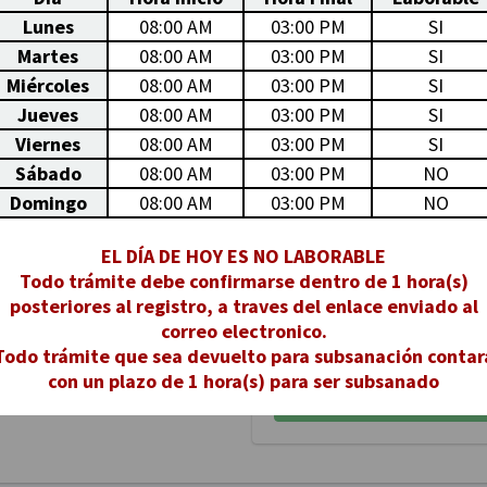
Asunto del Trámite (*):
 Electrónico (*):
Lunes
08:00 AM
03:00 PM
SI
Martes
08:00 AM
03:00 PM
SI
Miércoles
08:00 AM
03:00 PM
SI
Jueves
08:00 AM
03:00 PM
SI
Nº Folios:
Viernes
08:00 AM
03:00 PM
SI
Sábado
08:00 AM
03:00 PM
NO
Domingo
08:00 AM
03:00 PM
NO
Subir Archivo
Persona Jurídica
EL DÍA DE HOY ES NO LABORABLE
Todo trámite debe confirmarse dentro de 1 hora(s)
Declaro bajo penalida
posteriores al registro, a traves del enlace enviado al
proporcionada es correc
correo electronico.
Campos Obligatorios (*)
Todo trámite que sea devuelto para subsanación contar
con un plazo de 1 hora(s) para ser subsanado