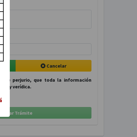
Cancelar
d de perjurio, que toda la información
ta y verídica.
á
Enviar Trámite