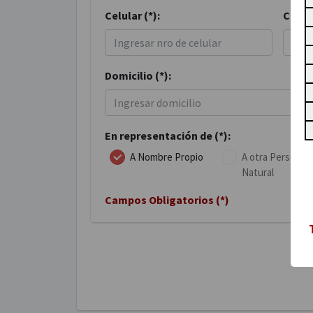
Celular (*):
Correo
Domicilio (*):
En representación de (*):
A Nombre Propio
A otra Persona
Natural
Campos Obligatorios (*)