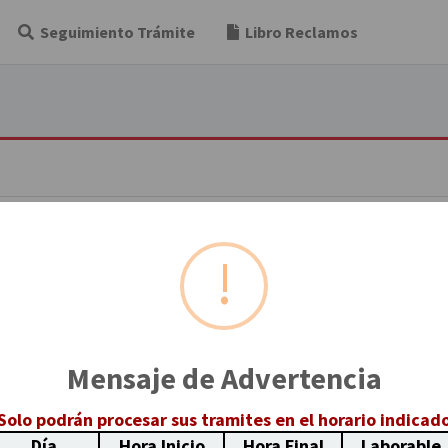
Seguimiento Trámite
Libro Reclamos
Datos del Documento
Tipo de documento (*):
Mensaje de Advertencia
terno (*):
REQUISITOS:
-
Solo podrán procesar sus tramites en el horario indicad
DOCUMENTO
Día
Hora Inicio
Hora Final
Laborable